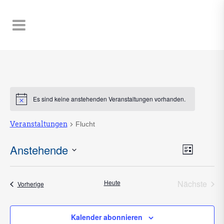
Es sind keine anstehenden Veranstaltungen vorhanden.
Hinweis
Veranstaltungen
Flucht
Ansic
Anstehende
Veran
Liste
Naviga
Ansic
Datum
Navig
wählen.
Heute
Nächste
Veranstaltungen
Vorherige
Veransta
Kalender abonnieren