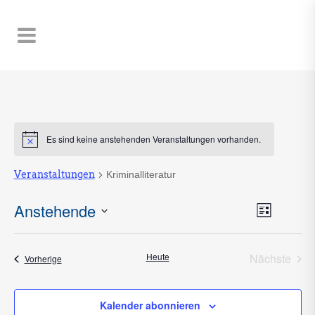
Es sind keine anstehenden Veranstaltungen vorhanden.
Hinweis
Veranstaltungen
Kriminalliteratur
Ansic
Anstehende
Veran
Liste
Naviga
Ansic
Datum
Navig
wählen.
Heute
Nächste
Veranstaltungen
Vorherige
Veransta
Kalender abonnieren