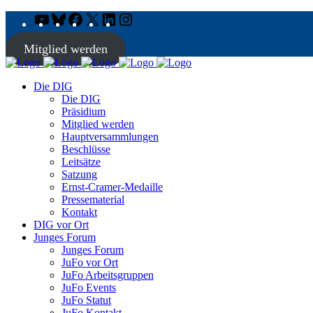
YouTube
Bluesky
Facebook
X
LinkedIn
Instagram
Mitglied werden
Die DIG
Die DIG
Präsidium
Mitglied werden
Hauptversammlungen
Beschlüsse
Leitsätze
Satzung
Ernst-Cramer-Medaille
Pressematerial
Kontakt
DIG vor Ort
Junges Forum
Junges Forum
JuFo vor Ort
JuFo Arbeitsgruppen
JuFo Events
JuFo Statut
JuFo Kontakt