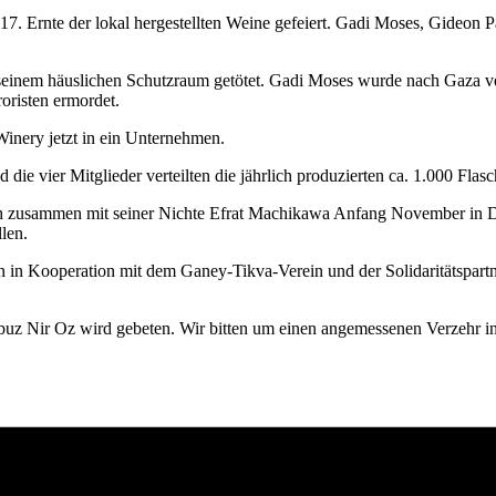
 17. Ernte der lokal hergestellten Weine gefeiert. Gadi Moses, Gideo
seinem häuslichen Schutzraum getötet. Gadi Moses wurde nach Gaza ve
oristen ermordet.
inery jetzt in ein Unternehmen.
 die vier Mitglieder verteilten die jährlich produzierten ca. 1.000 Fla
ch zusammen mit seiner Nichte Efrat Machikawa Anfang November in D
len.
öln in Kooperation mit dem Ganey-Tikva-Verein und der Solidaritätspa
Kibbuz Nir Oz wird gebeten. Wir bitten um einen angemessenen Verzehr i