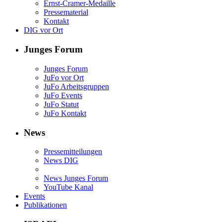
Ernst-Cramer-Medaille
Pressematerial
Kontakt
DIG vor Ort
Junges Forum
Junges Forum
JuFo vor Ort
JuFo Arbeitsgruppen
JuFo Events
JuFo Statut
JuFo Kontakt
News
Pressemitteilungen
News DIG
News Junges Forum
YouTube Kanal
Events
Publikationen