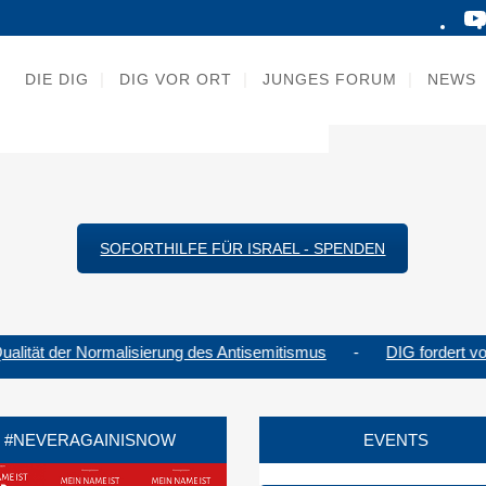
iehungen zwischen Deutschland und
t, Kultur und Wissenschaft
DIE DIG
DIG VOR ORT
JUNGES FORUM
NEWS
SOFORTHILFE FÜR ISRAEL - SPENDEN
lität der Normalisierung des Antisemitismus
-
DIG fordert von
#NEVERAGAINISNOW
EVENTS