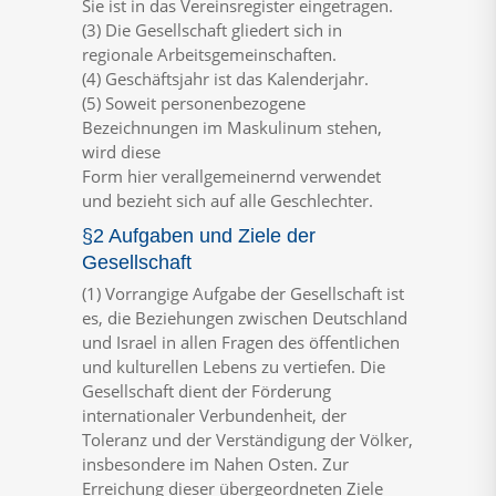
Sie
ist
in
das
Vereinsregister
eingetragen.
(3)
Die
Gesellschaft
gliedert
sich
in
regio
nale
Arbeitsgemeinschaften.
(4)
Geschäftsjahr
ist
das
Kalenderjahr.
(5
)
Soweit
personenbezogene
Bezeichnungen
im
Maskulinum
stehen,
wird
diese
Form
hier
verallgemeinernd
verwendet
und
bezieht
sich
auf
alle
Geschlechter.
§2 Aufgaben und Ziele der
Gesellschaft
(1)
Vorrangige
Aufgabe
der
Gesellschaft
ist
es,
die
Beziehungen
zwischen
Deutschland
und
Israel
in
allen
Fragen
des
öffentlichen
und
kulturellen
Lebens
zu
vertiefen.
Die
Gesellschaft
dient
der
Förderung
internationaler
Verbundenheit,
der
Toleranz
und
der
Verständigung
der
Völker,
in
sbesondere
im
Nahen
Osten.
Zur
Erreichung
dieser
übergeordneten
Ziele