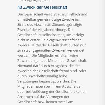
§3 Zweck der Gesellschaft
Die
Gesellschaft
verfolgt
ausschließlich
u
nd
unmittelbar
gemeinnützige
Zwecke
im
Sinne
des
Abschnitts
„Steuerbegünstigte
Zwecke“
der
Abgabenordnung.
Die
Gesellschaft
ist
selbstlos
tätig;
sie
verfolgt
nicht
in
erster
Linie
eigenwirtschaftliche
Zwecke.
Mittel
der
Gesellschaft
dürfen
nur
zu
satzungsg
emäßen
Zwecken
verwendet
werden.
Die
Mitglieder
erhalten
keine
Zuwendungen
aus
Mitteln
der
Gesellschaft.
Niemand
darf
durch
Ausgaben,
die
den
Zwecken
der
Gesellschaft
fremd
sind,
oder
durch
unverhältnismäßig
hohe
Vergütungen
begünstigt
werden.
Die
Mitglied
er
haben
bei
ihrem
Ausscheiden
oder
bei
Auflösung
der
Gesellschaft
keinen
Anspruch
auf
das
Vermögen
der
Gesellschaft
bzw.
keinen
Anteil
am