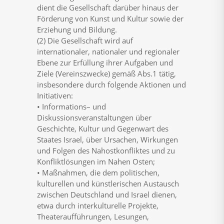
dient
die
Gesellschaft
darüber
hinaus
der
Förderung
von
Kunst
und
Kultur
sowie
der
Erziehung
und
Bildung.
(2)
Die
Gesellschaft
wird
auf
internationaler,
nationaler
und
regionaler
Ebene
z
ur
Erfüllung
ihrer
Aufgaben
und
Ziele
(Vereinszwecke)
gemäß
Abs.1
tätig,
insbesondere
durch
folgende
Aktionen
und
Initiativen:
•
Informations
–
und
Diskussionsveranstaltungen
über
Geschichte,
Kultur
und
Gegenwart
des
Staates
Israel,
über
Ursachen,
Wirkunge
n
und
Fo
lgen
des
Nahostkonfliktes
und
zu
Konfliktlösungen
im
Nahen
Osten;
•
Maßnahmen,
die
dem
politischen,
kulturellen
und
künstlerischen
Austausch
zwischen
Deutschland
und
Israel
dienen,
etwa
durch
interkulturelle
Projekte,
Theateraufführungen,
Lesungen
,