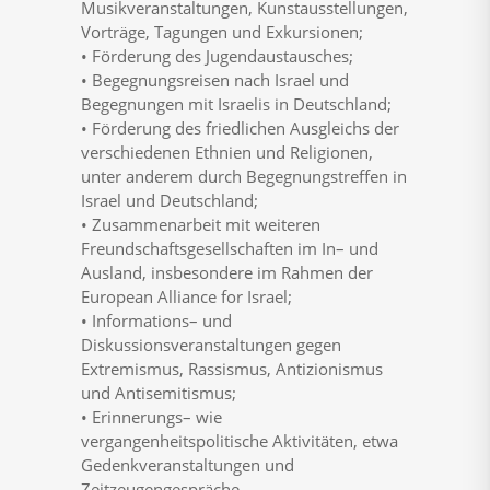
Musikveranstaltungen,
Kunstausstellungen,
Vorträge,
Tagungen
und
Exkursionen;
•
Förderung
des
Jugendaustausches;
•
Begegnungsreisen
nach
Israel
und
Begegnungen
mit
Israelis
in
Deutschland;
•
Förderung
des
friedlichen
Ausgleichs
der
verschiedenen
Ethnie
n
und
Religionen,
unter
anderem
durch
Begegnungstreffen
in
Israel
und
Deutschland;
•
Zusammenarbeit
mit
weiteren
Freundschaftsgesellschaften
im
In
–
und
Ausland,
insbesondere
im
Rahmen
der
European
Alliance
for
Israel;
•
Informations
–
und
Diskussionsverans
taltungen
gegen
Extremismus,
Rassismus,
Antizionismus
und
Antisemitismus;
•
Erinnerungs
–
wie
vergangenheitspolitische
Aktivitäten,
etwa
Gedenkveranstaltungen
und
Zei
tzeugengespräche.