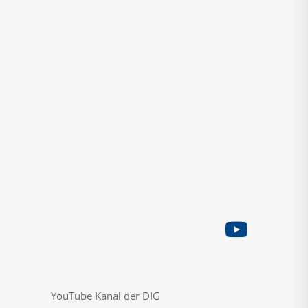
Coup or Reform
Rede Volker Beck Solidarität mit
Israel
YouTube Kanal der DIG