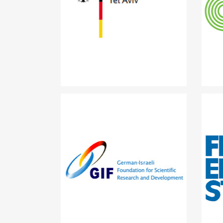
Deutsche Botschaft Tel Aviv
German-Israeli Foundation
for Scientific Research and
Development