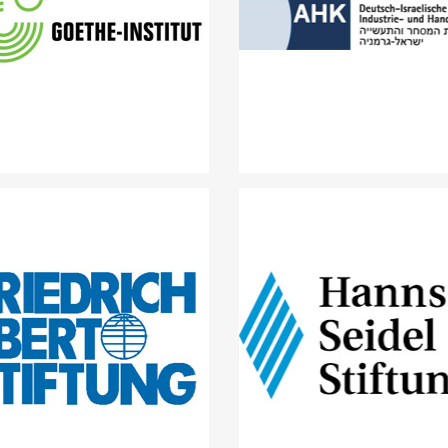
AHK Deutsch-Israelisc
Goethe Institut
Industrie- und
Handelskammer
Friedrich-Ebert-Stiftung
Hanns-Seidel-Stiftung