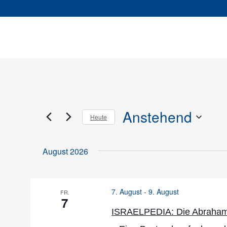
Anstehend
Heute
Datum
wählen.
August 2026
7. August
-
9. August
FR.
7
ISRAELPEDIA: Die Abraham