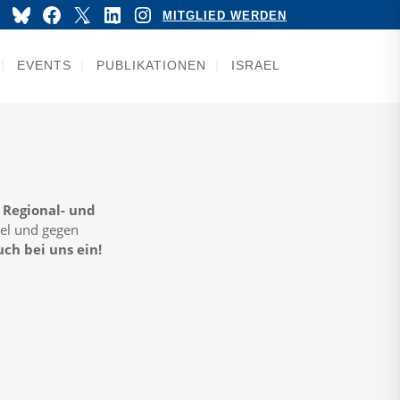
YouTube
Bluesky
Facebook
X
LinkedIn
Instagram
MITGLIED WERDEN
EVENTS
PUBLIKATIONEN
ISRAEL
n
Regional- und
ael und gegen
uch bei uns ein!