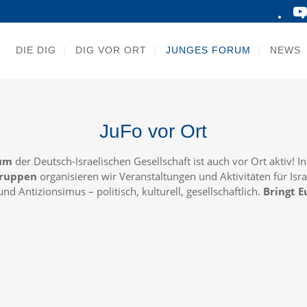
DIE DIG
DIG VOR ORT
JUNGES FORUM
NEWS
JuFo vor Ort
rum
der Deutsch-Israelischen Gesellschaft ist auch vor Ort aktiv! I
gruppen
organisieren wir Veranstaltungen und Aktivitäten für Isr
nd Antizionsimus – politisch, kulturell, gesellschaftlich.
Bringt E