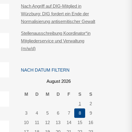
Nach Angriff auf DIG-Mitglied in
Würzburg: DIG fordert ein Ende der
Normalisierung antisemitischer Gewalt
Stellenausschreibung Koordinator*in
Mitgliederservice und Verwaltung
(m/w/d)
NACH DATUM FILTERN
August 2026
M
D
M
D
F
S
S
1
2
3
4
5
6
7
8
9
10
11
12
13
14
15
16
17
18
19
20
21
22
23