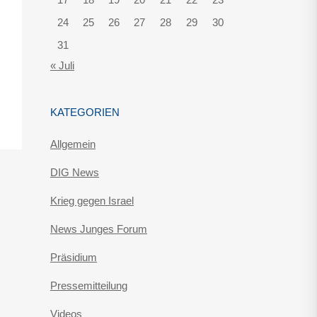
24
25
26
27
28
29
30
31
« Juli
KATEGORIEN
Allgemein
DIG News
Krieg gegen Israel
News Junges Forum
Präsidium
Pressemitteilung
Videos