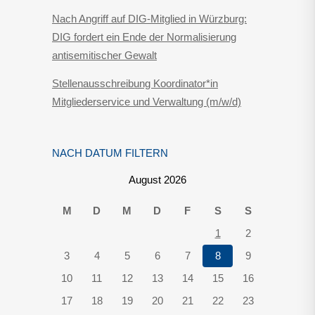
Nach Angriff auf DIG-Mitglied in Würzburg:
DIG fordert ein Ende der Normalisierung
antisemitischer Gewalt
Stellenausschreibung Koordinator*in
Mitgliederservice und Verwaltung (m/w/d)
NACH DATUM FILTERN
August 2026
M
D
M
D
F
S
S
1
2
3
4
5
6
7
8
9
10
11
12
13
14
15
16
17
18
19
20
21
22
23