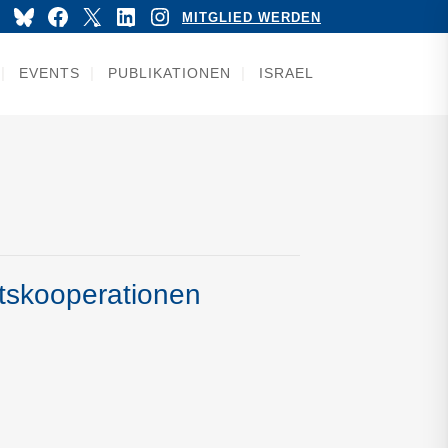
YouTube
Bluesky
Facebook
X
LinkedIn
Instagram
MITGLIED WERDEN
EVENTS
PUBLIKATIONEN
ISRAEL
itskooperationen