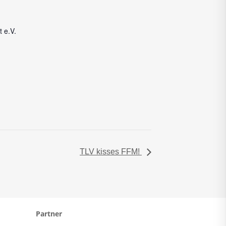
 e.V.
TLV kisses FFM!
Partner