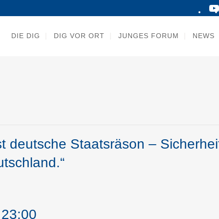
DIE DIG
DIG VOR ORT
JUNGES FORUM
NEWS
 ist deutsche Staatsräson – Sicherhe
utschland.“
-
23:00