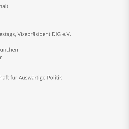
halt
tags, Vizepräsident DIG e.V.
 München
r
aft für Auswärtige Politik