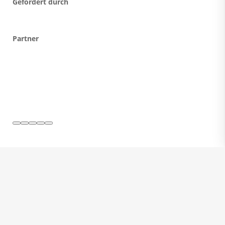
Gefördert durch
Partner
© Deutsch-Israelische Gesellschaft e.V.
KONTAKT
IMPRESSUM
DATENSCHUTZ