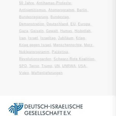
50 Jahre
Antihamas-Proteste
Antisemitismus
Atomprogramm
Berlin
Bundesregierung
Bundestag
Demonstration
Deutschland
EU
Europa
Gaza
Geiseln
Gewalt
Hamas
Hisbollah
Iran
Israel
Israeltag
Jubiläum
Krieg
Krieg gegen Israel
Menschenrechte
Merz
Nuklearprogramm
Palästina
Revolutionsgarden
Schwarz-Rote Koalition
SPD
Terror
Trump
UN
UNRWA
USA
Video
Waffenlieferungen