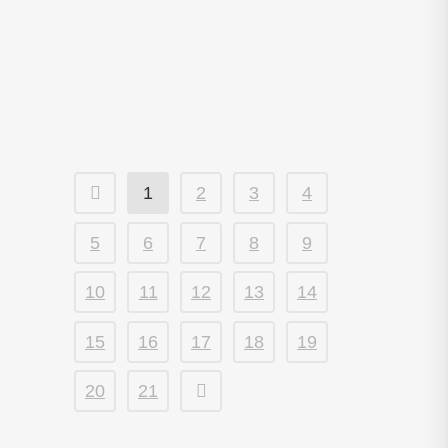
Geiselfamilien Hoffen auf das
Inkrafttreten des Deals – Der
Deal hat einen hohen Preis
für die Sicherheit Israels
1
2
3
4
5
6
7
8
9
10
11
12
13
14
15
16
17
18
19
20
21