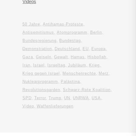
Videos
50 Jahre
Antihamas-Proteste
Antisemitismus
Atomprogramm
Berlin
Bundesregierung
Bundestag
Demonstration
Deutschland
EU
Europa
Gaza
Geiseln
Gewalt
Hamas
Hisbollah
Iran
Israel
Israeltag
Jubiläum
Krieg
Krieg gegen Israel
Menschenrechte
Merz
Nuklearprogramm
Palästina
Revolutionsgarden
Schwarz-Rote Koalition
SPD
Terror
Trump
UN
UNRWA
USA
Video
Waffenlieferungen