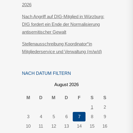
2026
Nach Angriff auf DIG-Mitglied in Würzburg:
DIG fordert ein Ende der Normalisierung
antisemitischer Gewalt
Stellenausschreibung Koordinator*in
Mitgliederservice und Verwaltung (m/w/d)
NACH DATUM FILTERN
August 2026
M
D
M
D
F
S
S
1
2
3
4
5
6
7
8
9
10
11
12
13
14
15
16