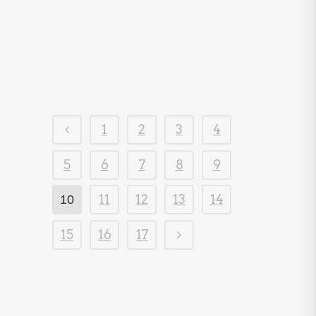
Stellenausschreibung:
Politische/n
Geschäftsführer/in
1
2
3
4
5
6
7
8
9
11
12
13
14
10
15
16
17