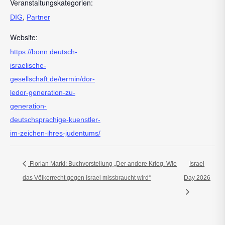
Veranstaltungskategorien:
,
DIG
Partner
Website:
https://bonn.deutsch-
israelische-
gesellschaft.de/termin/dor-
ledor-generation-zu-
generation-
deutschsprachige-kuenstler-
im-zeichen-ihres-judentums/
Florian Markl: Buchvorstellung „Der andere Krieg. Wie
Israel
das Völkerrecht gegen Israel missbraucht wird“
Day 2026