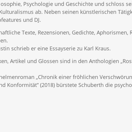
hilosophie, Psychologie und Geschichte und schloss s
Kulturalismus ab. Neben seinen künstlerischen Tätigke
ofeatures und DJ.
nschaftliche Texte, Rezensionen, Gedichte, Aphorisme
en.
tin schrieb er eine Essayserie zu Karl Kraus.
n, Artikel und Glossen sind in den Anthologien „Ros
chelmenroman „Chronik einer fröhlichen Verschwörun
nd Konformität“ (2018) bürstete Schuberth die psyc