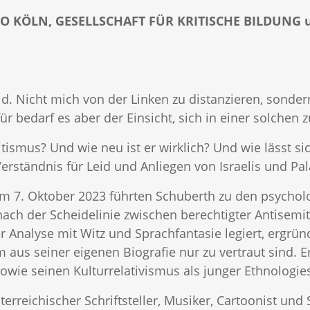
FO KÖLN, GESELLSCHAFT FÜR KRITISCHE BILDUNG
ld. Nicht mich von der Linken zu distanzieren, sonde
̈r bedarf es aber der Einsicht, sich in einer solchen 
ismus? Und wie neu ist er wirklich? Und wie lässt sic
rständnis für Leid und Anliegen von Israelis und Pa
em 7. Oktober 2023 führten Schuberth zu den psycho
nach der Scheidelinie zwischen berechtigter Antisem
er Analyse mit Witz und Sprachfantasie legiert, ergrün
 aus seiner eigenen Biografie nur zu vertraut sind. E
sowie seinen Kulturrelativismus als junger Ethnologi
erreichischer Schriftsteller, Musiker, Cartoonist und S