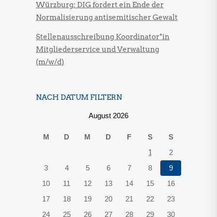
Würzburg: DIG fordert ein Ende der
Normalisierung antisemitischer Gewalt
Stellenausschreibung Koordinator*in
Mitgliederservice und Verwaltung
(m/w/d)
NACH DATUM FILTERN
August 2026
M
D
M
D
F
S
S
1
2
3
4
5
6
7
8
9
10
11
12
13
14
15
16
17
18
19
20
21
22
23
24
25
26
27
28
29
30