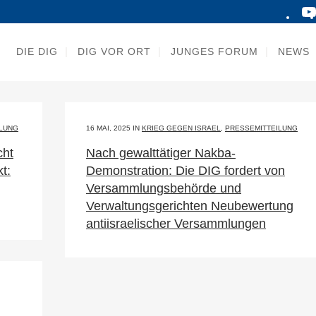
DIE DIG
DIG VOR ORT
JUNGES FORUM
NEWS
ILUNG
16 MAI, 2025
IN
KRIEG GEGEN ISRAEL
,
PRESSEMITTEILUNG
cht
Nach gewalttätiger Nakba-
t:
Demonstration: Die DIG fordert von
Versammlungsbehörde und
Verwaltungsgerichten Neubewertung
antiisraelischer Versammlungen