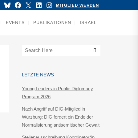
YouTube
Bluesky
Facebook
X
LinkedIn
Instagram
MITGLIED WERDEN
EVENTS
PUBLIKATIONEN
ISRAEL
LETZTE NEWS
Young Leaders in Public Diplomacy
Program 2026
Nach Angriff auf DIG-Mitglied in
Würzburg: DIG fordert ein Ende der
Normalisierung antisemitischer Gewalt
Stellenausschreibung Koordinator*in