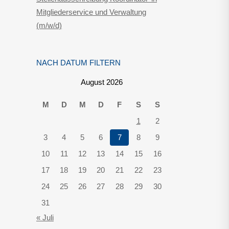
Mitgliederservice und Verwaltung
(m/w/d)
NACH DATUM FILTERN
August 2026
M
D
M
D
F
S
S
1
2
3
4
5
6
7
8
9
10
11
12
13
14
15
16
17
18
19
20
21
22
23
24
25
26
27
28
29
30
31
« Juli