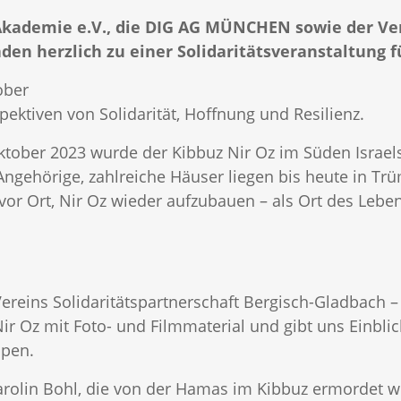
Akademie e.V., die DIG AG MÜNCHEN sowie der Ver
aden herzlich zu einer Solidaritätsveranstaltung f
ober
pektiven von Solidarität, Hoffnung und Resilienz.
ber 2023 wurde der Kibbuz Nir Oz im Süden Israels n
ngehörige, zahlreiche Häuser liegen bis heute in Tr
or Ort, Nir Oz wieder aufzubauen – als Ort des Lebe
Vereins Solidaritätspartnerschaft Bergisch-Gladbach –
 Nir Oz mit Foto- und Filmmaterial und gibt uns Einbl
ppen.
arolin Bohl, die von der Hamas im Kibbuz ermordet wu