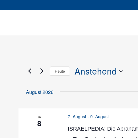
Anstehend
Heute
Datum
wählen.
August 2026
7. August
-
9. August
SA.
8
ISRAELPEDIA: Die Abraham