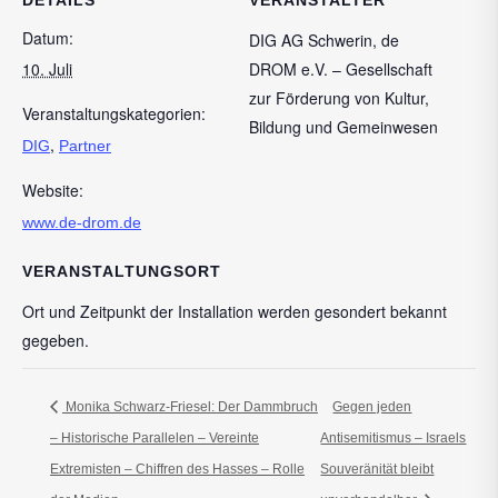
DETAILS
VERANSTALTER
Datum:
DIG AG Schwerin, de
10. Juli
DROM e.V. – Gesellschaft
zur Förderung von Kultur,
Veranstaltungskategorien:
Bildung und Gemeinwesen
,
DIG
Partner
Website:
www.de-drom.de
VERANSTALTUNGSORT
Ort und Zeitpunkt der Installation werden gesondert bekannt
gegeben.
Monika Schwarz-Friesel: Der Dammbruch
Gegen jeden
– Historische Parallelen – Vereinte
Antisemitismus – Israels
Extremisten – Chiffren des Hasses – Rolle
Souveränität bleibt