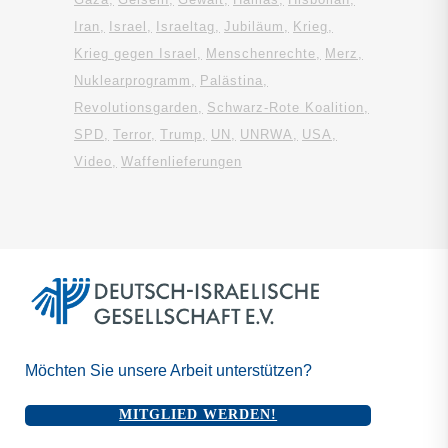
Iran
Israel
Israeltag
Jubiläum
Krieg
Krieg gegen Israel
Menschenrechte
Merz
Nuklearprogramm
Palästina
Revolutionsgarden
Schwarz-Rote Koalition
SPD
Terror
Trump
UN
UNRWA
USA
Video
Waffenlieferungen
Möchten Sie unsere Arbeit unterstützen?
MITGLIED WERDEN!