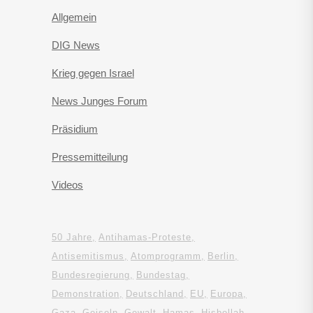
Allgemein
DIG News
Krieg gegen Israel
News Junges Forum
Präsidium
Pressemitteilung
Videos
50 Jahre
Antihamas-Proteste
Antisemitismus
Atomprogramm
Berlin
Bundesregierung
Bundestag
Demonstration
Deutschland
EU
Europa
Gaza
Geiseln
Gewalt
Hamas
Hisbollah