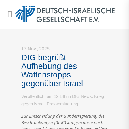
17 Nov., 2025
DIG begrüßt
Aufhebung des
Waffenstopps
gegenüber Israel
Veröffentlicht um 12:14h
in
DIG News
,
Krieg
gegen Israel
,
Pressemitteilung
Zur Entscheidung der Bundesregierung, die
Beschränkungen für Rüstungsexporte nach
Israel zum 24. November aufzuheben, erklärt