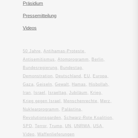
Präsidium
Pressemitteilung
Videos
50 Jahre
Antihamas-Proteste
Antisemitismus
Atomprogramm
Berlin
Bundesregierung
Bundestag
Demonstration
Deutschland
EU
Europa
Gaza
Geiseln
Gewalt
Hamas
Hisbollah
Iran
Israel
Israeltag
Jubiläum
Krieg
Krieg gegen Israel
Menschenrechte
Merz
Nuklearprogramm
Palästina
Revolutionsgarden
Schwarz-Rote Koalition
SPD
Terror
Trump
UN
UNRWA
USA
Video
Waffenlieferungen