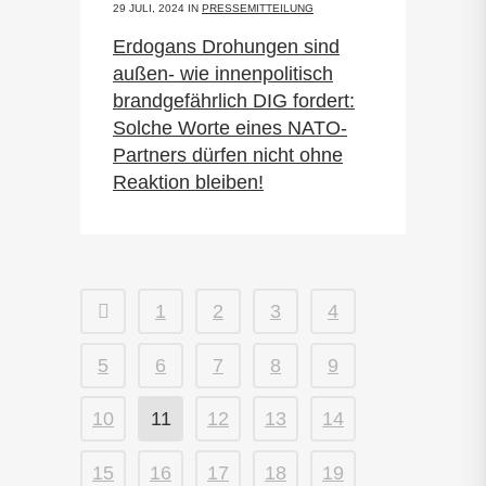
29 JULI, 2024
IN
PRESSEMITTEILUNG
Erdogans Drohungen sind
außen- wie innenpolitisch
brandgefährlich DIG fordert:
Solche Worte eines NATO-
Partners dürfen nicht ohne
Reaktion bleiben!
1
2
3
4
5
6
7
8
9
10
11
12
13
14
15
16
17
18
19