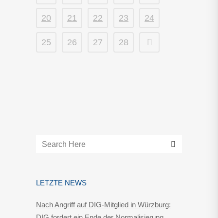
20
21
22
23
24
25
26
27
28
LETZTE NEWS
Nach Angriff auf DIG-Mitglied in Würzburg:
DIG fordert ein Ende der Normalisierung