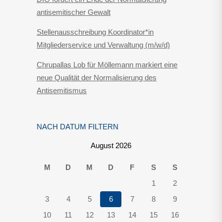
antisemitischer Gewalt
Stellenausschreibung Koordinator*in
Mitgliederservice und Verwaltung (m/w/d)
Chrupallas Lob für Möllemann markiert eine
neue Qualität der Normalisierung des
Antisemitismus
NACH DATUM FILTERN
August 2026
M
D
M
D
F
S
S
1
2
3
4
5
6
7
8
9
10
11
12
13
14
15
16