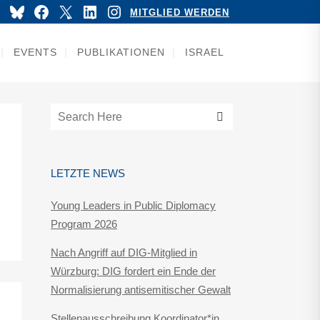
YouTube
Bluesky
Facebook
X
LinkedIn
Instagram
MITGLIED WERDEN
EVENTS
PUBLIKATIONEN
ISRAEL
LETZTE NEWS
Young Leaders in Public Diplomacy
Program 2026
Nach Angriff auf DIG-Mitglied in
Würzburg: DIG fordert ein Ende der
Normalisierung antisemitischer Gewalt
Stellenausschreibung Koordinator*in