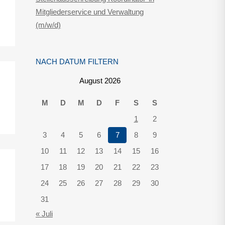
Mitgliederservice und Verwaltung
(m/w/d)
NACH DATUM FILTERN
August 2026
M
D
M
D
F
S
S
1
2
3
4
5
6
7
8
9
10
11
12
13
14
15
16
17
18
19
20
21
22
23
24
25
26
27
28
29
30
31
« Juli