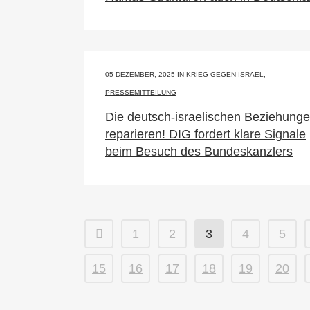
05 DEZEMBER, 2025
IN
KRIEG GEGEN ISRAEL
,
PRESSEMITTEILUNG
Die deutsch-israelischen Beziehung
reparieren! DIG fordert klare Signale
beim Besuch des Bundeskanzlers
1
2
3
4
5
15
16
17
18
19
20