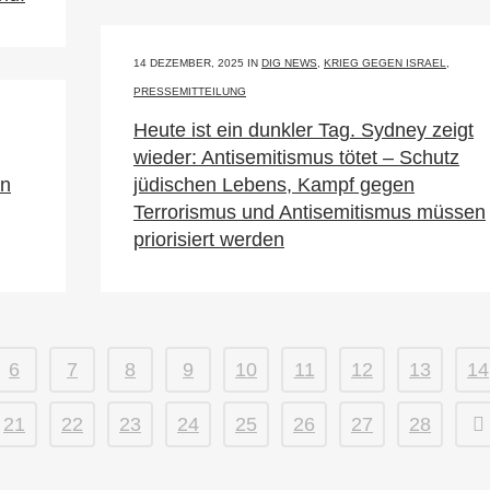
14 DEZEMBER, 2025
IN
DIG NEWS
,
KRIEG GEGEN ISRAEL
,
PRESSEMITTEILUNG
Heute ist ein dunkler Tag. Sydney zeigt
wieder: Antisemitismus tötet – Schutz
en
jüdischen Lebens, Kampf gegen
Terrorismus und Antisemitismus müssen
priorisiert werden
6
7
8
9
10
11
12
13
14
21
22
23
24
25
26
27
28