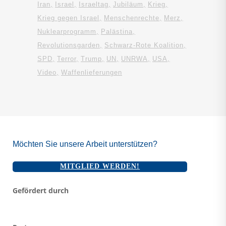
Iran
Israel
Israeltag
Jubiläum
Krieg
Krieg gegen Israel
Menschenrechte
Merz
Nuklearprogramm
Palästina
Revolutionsgarden
Schwarz-Rote Koalition
SPD
Terror
Trump
UN
UNRWA
USA
Video
Waffenlieferungen
Möchten Sie unsere Arbeit unterstützen?
MITGLIED WERDEN!
Gefördert durch