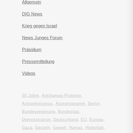
Allgemein
DIG News
Krieg gegen Israel
News Junges Forum
Präsidium
Pressemitteilung
Videos
50 Jahre
Antihamas-Proteste
Antisemitismus
Atomprogramm
Berlin
Bundesregierung
Bundestag
Demonstration
Deutschland
EU
Europa
Gaza
Geiseln
Gewalt
Hamas
Hisbollah