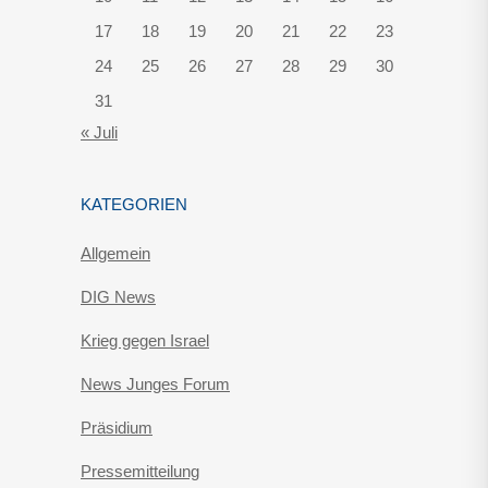
17
18
19
20
21
22
23
24
25
26
27
28
29
30
31
« Juli
KATEGORIEN
Allgemein
DIG News
Krieg gegen Israel
News Junges Forum
Präsidium
Pressemitteilung