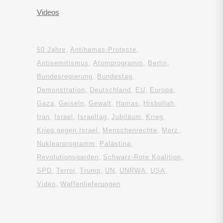
Videos
50 Jahre
Antihamas-Proteste
Antisemitismus
Atomprogramm
Berlin
Bundesregierung
Bundestag
Demonstration
Deutschland
EU
Europa
Gaza
Geiseln
Gewalt
Hamas
Hisbollah
Iran
Israel
Israeltag
Jubiläum
Krieg
Krieg gegen Israel
Menschenrechte
Merz
Nuklearprogramm
Palästina
Revolutionsgarden
Schwarz-Rote Koalition
SPD
Terror
Trump
UN
UNRWA
USA
Video
Waffenlieferungen