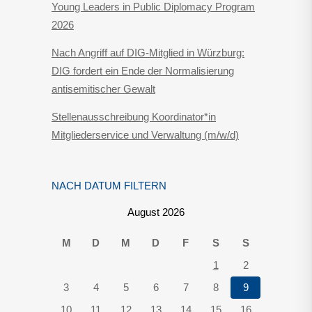
Young Leaders in Public Diplomacy Program
2026
Nach Angriff auf DIG-Mitglied in Würzburg:
DIG fordert ein Ende der Normalisierung
antisemitischer Gewalt
Stellenausschreibung Koordinator*in
Mitgliederservice und Verwaltung (m/w/d)
NACH DATUM FILTERN
August 2026
M
D
M
D
F
S
S
1
2
3
4
5
6
7
8
9
10
11
12
13
14
15
16