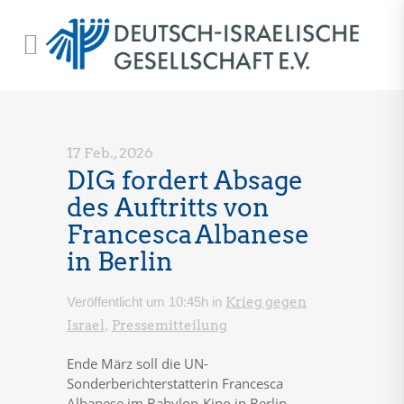
17 Feb., 2026
DIG fordert Absage
des Auftritts von
Francesca Albanese
in Berlin
Veröffentlicht um 10:45h
in
Krieg gegen
Israel
,
Pressemitteilung
Ende März soll die UN-
Sonderberichterstatterin Francesca
Albanese im Babylon-Kino in Berlin