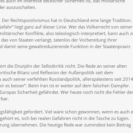
s auch im Interesse deutscher Sicherheit ist, das militärische
er auszuschalten.
. Der Rechtspositivismus hat in Deutschland eine lange Tradition.
efahr“ liegt ganz auf dieser Linie. Wer das Völkerrecht von seiner
itärischer Konflikte, also teleologisch interpretiert, kann auch z
as von Staaten verlangt, tatenlos der Vorbereitung ihrer
d damit seine gewaltreduzierende Funktion in der Staatenpraxis
t die Disziplin der Selbstkritik nicht. Die Rede an seiner alten
ritische Bilanz und Reflexion der Außenpolitik seit dem
ch seiner verfehlten Russlandpolitik, allerspätestens seit 2014
ir es besser“. Beim Iran ist er weiter auf dem falschen Dampfer.
d Europas Sicherheit gefährdet. Wer heute noch nicht die Fehler de
rbar.
egsfähigkeit gefordert. Viel wäre schon gewonnen, wenn es auch 
gehört es, sich bei realen Gefahren nicht in die Tasche zu lügen.
hrung übernehmen. Die heutige Rede war zumindest kein Beitrag