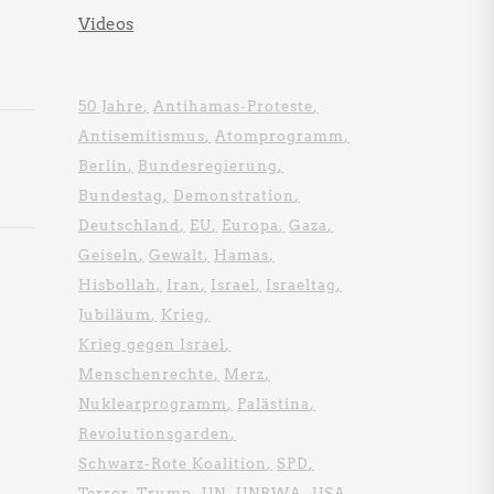
Videos
50 Jahre
Antihamas-Proteste
Antisemitismus
Atomprogramm
Berlin
Bundesregierung
Bundestag
Demonstration
Deutschland
EU
Europa
Gaza
Geiseln
Gewalt
Hamas
Hisbollah
Iran
Israel
Israeltag
Jubiläum
Krieg
Krieg gegen Israel
Menschenrechte
Merz
Nuklearprogramm
Palästina
Revolutionsgarden
Schwarz-Rote Koalition
SPD
Terror
Trump
UN
UNRWA
USA