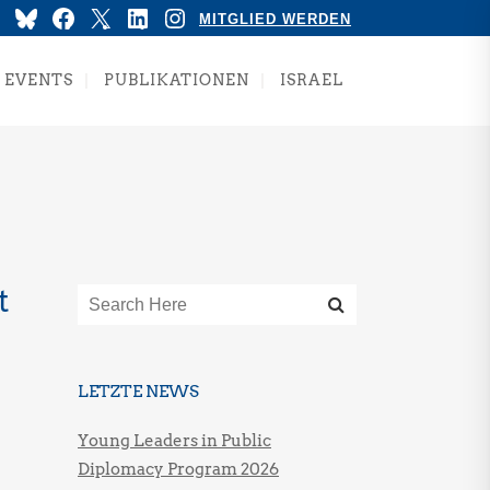
YouTube
Bluesky
Facebook
X
LinkedIn
Instagram
MITGLIED WERDEN
EVENTS
PUBLIKATIONEN
ISRAEL
t
LETZTE NEWS
Young Leaders in Public
Diplomacy Program 2026