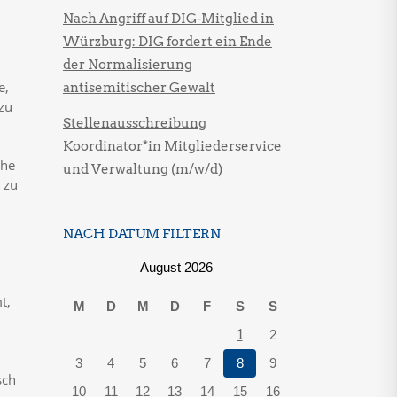
Nach Angriff auf DIG-Mitglied in
Würzburg: DIG fordert ein Ende
der Normalisierung
e,
antisemitischer Gewalt
zu
Stellenausschreibung
Koordinator*in Mitgliederservice
che
und Verwaltung (m/w/d)
 zu
NACH DATUM FILTERN
August 2026
t,
M
D
M
D
F
S
S
1
2
3
4
5
6
7
8
9
sch
10
11
12
13
14
15
16