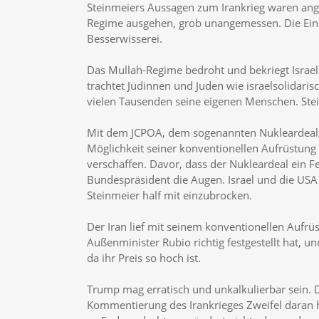
Steinmeiers Aussagen zum Irankrieg waren ange
Regime ausgehen, grob unangemessen. Die Ein
Besserwisserei.
Das Mullah-Regime bedroht und bekriegt Israels 
trachtet Jüdinnen und Juden wie israelsolidar
vielen Tausenden seine eigenen Menschen. Ste
Mit dem JCPOA, dem sogenannten Nukleardeal, 
Möglichkeit seiner konventionellen Aufrüstu
verschaffen. Davor, dass der Nukleardeal ein F
Bundespräsident die Augen. Israel und die USA 
Steinmeier half mit einzubrocken.
Der Iran lief mit seinem konventionellen Aufr
Außenminister Rubio richtig festgestellt hat, u
da ihr Preis so hoch ist.
Trump mag erratisch und unkalkulierbar sein. D
Kommentierung des Irankrieges Zweifel daran h