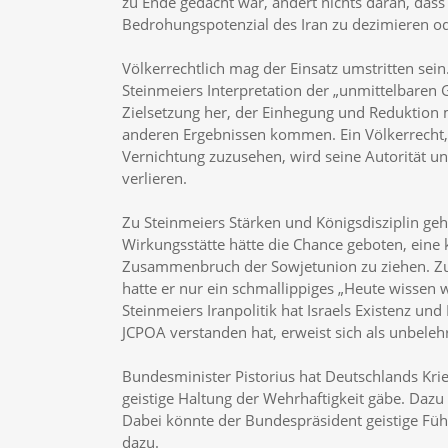
zu Ende gedacht war, ändert nichts daran, dass e
Bedrohungspotenzial des Iran zu dezimieren od
Völkerrechtlich mag der Einsatz umstritten sein
Steinmeiers Interpretation der „unmittelbaren G
Zielsetzung her, der Einhegung und Reduktion mil
anderen Ergebnissen kommen. Ein Völkerrecht, d
Vernichtung zuzusehen, wird seine Autorität un
verlieren.
Zu Steinmeiers Stärken und Königsdisziplin gehör
Wirkungsstätte hätte die Chance geboten, eine k
Zusammenbruch der Sowjetunion zu ziehen. Zu au
hatte er nur ein schmallippiges „Heute wissen w
Steinmeiers Iranpolitik hat Israels Existenz un
JCPOA verstanden hat, erweist sich als unbeleh
Bundesminister Pistorius hat Deutschlands Kri
geistige Haltung der Wehrhaftigkeit gäbe. Dazu 
Dabei könnte der Bundespräsident geistige Fü
dazu.