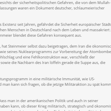
sichts der sicherheitspolitischen Gefahren, die von dem Mullah-
lassungen waren ein Dokument deutscher, schlaumeierischer
Existenz seit Jahren, gefährdet die Sicherheit europäischer Städt
ischen Menschen in Deutschland nach dem Leben und massakriert 
inmeier blendet diese Gefahren konsequent aus.
hat Steinmeier selbst dazu beigetragen, dem Iran die ökonomis
ng wie seines Nuklearprogramms zur Vorbereitung der Atombombe
ehlschlag und eine Fehlkonstruktion war, verschließt der
sowie die Nachbarn des Iran löffeln gerade die Suppe aus, die
üstungsprogramm in eine militärische Immunität, wie US-
nd man kann sich fragen, ob die jetzige Militäraktion zu spät komm
ass man in der amerikanischen Politik und auch in seiner
aben kann, ob dieser Krieg militärisch, strategisch und ökonomi