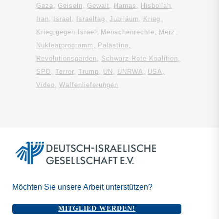
Gaza
Geiseln
Gewalt
Hamas
Hisbollah
Iran
Israel
Israeltag
Jubiläum
Krieg
Krieg gegen Israel
Menschenrechte
Merz
Nuklearprogramm
Palästina
Revolutionsgarden
Schwarz-Rote Koalition
SPD
Terror
Trump
UN
UNRWA
USA
Video
Waffenlieferungen
Möchten Sie unsere Arbeit unterstützen?
MITGLIED WERDEN!