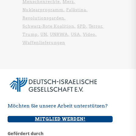
Menschenrechte
Merz
Nuklearprogramm
Palästina
Revolutionsgarden
Schwarz-Rote Koalition
SPD
Terror
Trump
UN
UNRWA
USA
Video
Waffenlieferungen
Möchten Sie unsere Arbeit unterstützen?
MITGLIED WERDEN!
Gefördert durch