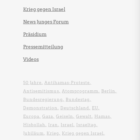
Krieg gegen Israel
News Junges Forum
Präsidium
Pressemitteilung
Videos
50 Jahre
Antihamas-Proteste
Antisemitismus
Atomprogramm
Berlin
Bundesregierung
Bundestag
Demonstration
Deutschland
EU
Europa
Gaza
Geiseln
Gewalt
Hamas
Hisbollah
Iran
Israel
Israeltag
Jubiläum
Krieg
Krieg gegen Israel